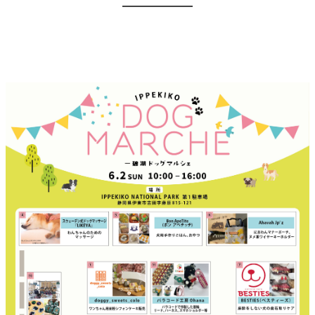
内
容
を
ス
キ
ッ
プ